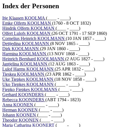
Index der Personen
Itje Klaasen KOOLMA
(____ - ____)
Emke Olferts KOOLMAN
(1760 - 8 OCT 1832)
Hindrik Olferts KOOLMAN
(____ - ____)
Olfert Lulofs KOOLMAN
(26 OCT 1791 - 17 SEP 1860)
Cornelius Heinrich KOOLMANN
(10 JAN 1857 - ____)
Dettjedina KOOLMANN
(8 NOV 1865 - ____)
Dirk KOOLMANN
(29 JAN 1860 - ____)
Harmina KOOLMANN
(13 NOV 1868 - ____)
Heinrich Bernhard KOOLMANN
(2 AUG 1827 - ____)
Jantjelina KOOLMANN
(12 AUG 1863 - ____)
Lulof Harms KOOLMANN
(25 APR 1832 - ____)
Tieskea KOOLMANN
(23 APR 1862 - ____)
Uke Tiepkes KOOLMANN
(18 NOV 1858 - ____)
Uko Tiepkes KOOLMANN
(____ - ____)
Fiepko Fiepkes KOOLMANS
(____ - ____)
Gerhard KOONDERS
(____ - ____)
Rebecca KOONDERS
(ABT 1794 - 1823)
Anna KOONEN
(____ - ____)
Herman KOONEN
(____ - ____)
Johann KOONEN
(____ - ____)
Theodor KOONEN
(____ - ____)
Maria Catharina KOONERT
(____ - ____)