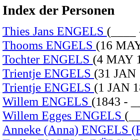
Index der Personen
Thies Jans ENGELS
(____ 
Thooms ENGELS
(16 MAY
Tochter ENGELS
(4 MAY 1
Trientje ENGELS
(31 JAN 
Trientje ENGELS
(1 JAN 1
Willem ENGELS
(1843 - _
Willem Egges ENGELS
(_
Anneke (Anna) ENGELS