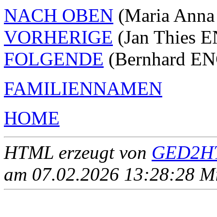
NACH OBEN
(Maria Anna
VORHERIGE
(Jan Thies 
FOLGENDE
(Bernhard EN
FAMILIENNAMEN
HOME
HTML erzeugt von
GED2HT
am 07.02.2026 13:28:28 Mit