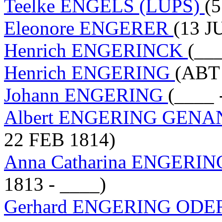
Teelke ENGELS (LÜPS)
(
Eleonore ENGERER
(13 J
Henrich ENGERINCK
(___
Henrich ENGERING
(ABT 
Johann ENGERING
(____ 
Albert ENGERING GE
22 FEB 1814)
Anna Catharina ENGERI
1813 - ____)
Gerhard ENGERING ODE