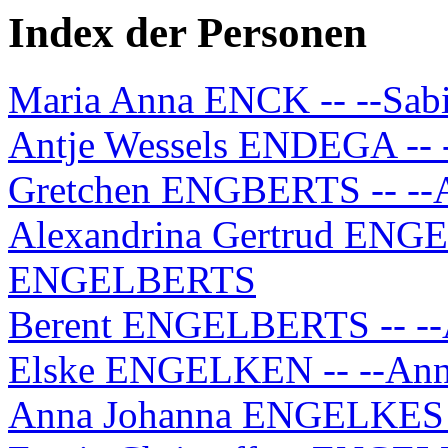
Index der Personen
Maria Anna ENCK -- --Sab
Antje Wessels ENDEGA -
Gretchen ENGBERTS -- -
Alexandrina Gertrud ENGEL
ENGELBERTS
Berent ENGELBERTS -- -
Elske ENGELKEN -- --A
Anna Johanna ENGELKES 