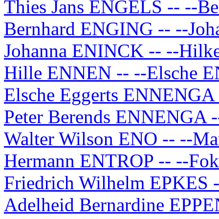
Thies Jans ENGELS -- --
Bernhard ENGING -- --Jo
Johanna ENINCK -- --Hil
Hille ENNEN -- --Elsch
Elsche Eggerts ENNENGA 
Peter Berends ENNENGA -
Walter Wilson ENO -- --Ma
Hermann ENTROP -- --Fok
Friedrich Wilhelm EPKES -
Adelheid Bernardine EPPE