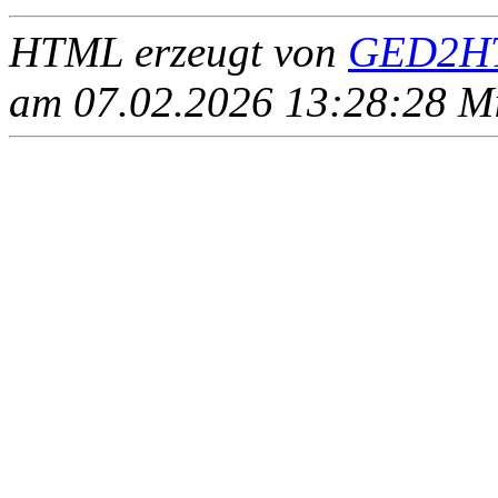
HTML erzeugt von
GED2HT
am 07.02.2026 13:28:28 Mit