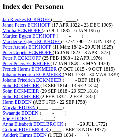
Index der Personen
Jan Riepkes ECKHOFF
(____ - ____)
Janna Peters ECKHOFF
(17 APR 1822 - 23 DEC 1905)
Martha ECKHOFF
(25 OCT 1885 - 6 JAN 1965)
Martjen Eggen ECKHOFF
(____ - ____)
Moederke Eggen ECKHOFF
(1777/1790 - 27 JUN 1835)
Peter Arends ECKHOFF
(11 März 1842 - 29 JUN 1925)
Peter Gerjets ECKHOFF
(16 JAN 1823 - 3 APR 1873)
Peter P. ECKHOFF
(25 FEB 1888 - 12 APR 1976)
Peter Peters ECKHOFF
(17 JAN 1849 - 3 MAY 1920)
Frerich Harms ECKMEIER
(7 OCT 1815 - 9 OCT 1815)
Johann Friedrich ECKMEIER
(ABT 1783 - 30 MAR 1839)
Johann Friedrich ECKMEIER
(____ - BEF 1814)
Sohn ECKMEIER
(13 SEP 1814 - 13 SEP 1814)
Sohn ECKMEIER
(29 SEP 1818 - 29 SEP 1818)
Sohn ECKMEIER
(2 FEB 1832 - 2 FEB 1832)
Harm EDDEN
(ABT 1705 - 22 SEP 1758)
Maryke EDDEN
(____ - ____)
Swaantje EDDEN
(____ - ____)
Etje EDDES
(____ - ____)
Anna Elisabeth EDELBROCK
(____ - 29 JUL 1772)
Gertrud EDELBROCK
(____ - BEF 18 NOV 1877)
Aalderk Harms EDEN
(1 FEB 1834 - ____)