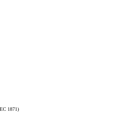
DEC 1871)