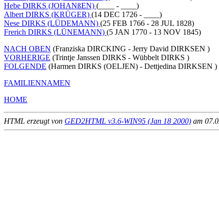
Hebe DIRKS (JOHANßEN)
(____ - ____)
Albert DIRKS (KRÜGER)
(14 DEC 1726 - ____)
Nese DIRKS (LÜDEMANN)
(25 FEB 1766 - 28 JUL 1828)
Frerich DIRKS (LÜNEMANN)
(5 JAN 1770 - 13 NOV 1845)
NACH OBEN
(Franziska DIRCKING - Jerry David DIRKSEN )
VORHERIGE
(Trintje Janssen DIRKS - Wübbelt DIRKS )
FOLGENDE
(Harmen DIRKS (OELJEN) - Dettjedina DIRKSEN )
FAMILIENNAMEN
HOME
HTML erzeugt von
GED2HTML v3.6-WIN95 (Jan 18 2000)
am 07.02