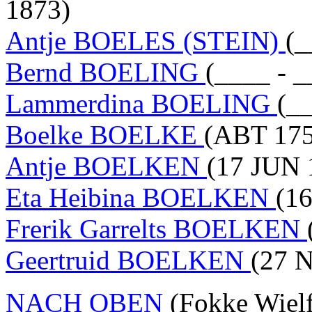
1873)
Antje BOELES (STEIN)
(_
Bernd BOELING
(____ - _
Lammerdina BOELING
(_
Boelke BOELKE
(ABT 175
Antje BOELKEN
(17 JUN 
Eta Heibina BOELKEN
(16
Frerik Garrelts BOELKEN
Geertruid BOELKEN
(27 
NACH OBEN
(Fokke Wiel