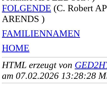
FOLGENDE
(C. Robert A
ARENDS )
FAMILIENNAMEN
HOME
HTML erzeugt von
GED2HT
am 07.02.2026 13:28:28 Mit