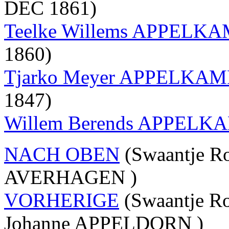
DEC 1861)
Teelke Willems APPELK
1860)
Tjarko Meyer APPELKA
1847)
Willem Berends APPEL
NACH OBEN
(Swaantje R
AVERHAGEN )
VORHERIGE
(Swaantje R
Johanne APPELDORN )