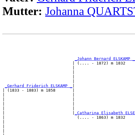
Mutter:
Johanna QUART
                                                       
                                                       
                                                       
_Johann Bernard ELSKAMP _
                             | (.... - 1872) m 1832    
                             |                         
                             |                         
                             |                         
                             |                         
_Gerhard Friderich ELSKAMP _
|

| (1833 - 1883) m 1858       |

|                            |                         
|                            |                         
|                            |                         
|                            |                         
|                            |
_Catharina Elisabeth ELSE
|                              (.... - 1863) m 1832    
|                                                      
|                                                      
|                                                      