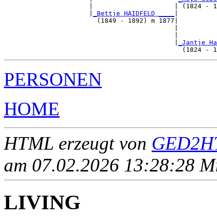
                      |                     | (1824 - 1
                      |
_Bettje HAIDFELD ____
|

                        (1849 - 1892) m 1877|

                                            |          
                                            |          
                                            |
_Jantje Ha
PERSONEN
HOME
HTML erzeugt von
GED2HT
am 07.02.2026 13:28:28 Mit
LIVING