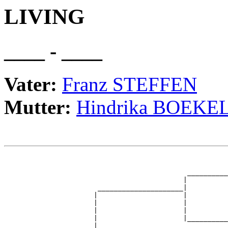
LIVING
____ - ____
Vater:
Franz STEFFEN
Mutter:
Hindrika BOEKE
                                                       
                                                       
                                             __________
                                            |          
                       _____________________|

                      |                     |

                      |                     |          
                      |                     |          
                      |                     |__________
                      |                                