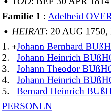
TOD
: BEF 30 APR 1814
Familie 1
:
Adelheid OV
HEIRAT
: 20 AUG 1750, 
Johann Bernhard BU
+
Johann Heinrich BUß
Johann Theodor BUßH
Johann Heinrich BUß
Bernard Heinrich BUß
PERSONEN