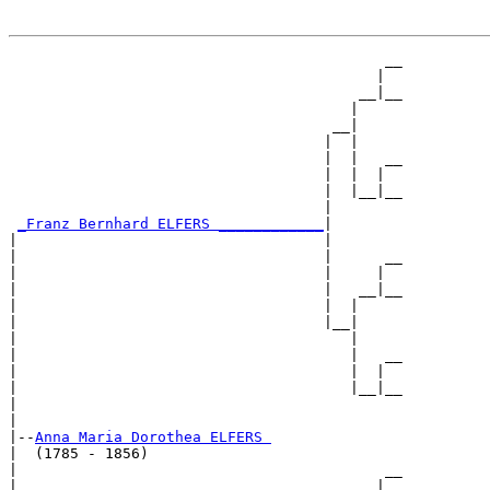
                                           __

                                          |  

                                        __|__

                                       |     

                                     __|

                                    |  |

                                    |  |   __

                                    |  |  |  

                                    |  |__|__

                                    |        

_Franz Bernhard ELFERS ____________
|

|                                   |

|                                   |      __

|                                   |     |  

|                                   |   __|__

|                                   |  |     

|                                   |__|

|                                      |

|                                      |   __

|                                      |  |  

|                                      |__|__

|                                            

|

|--
Anna Maria Dorothea ELFERS 
|  (1785 - 1856)

|                                          __

|                                         |  
