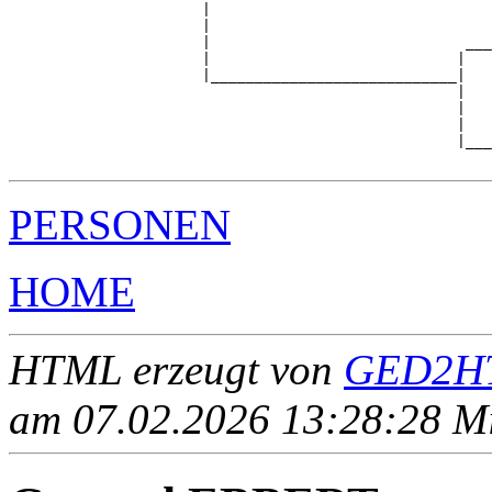
                      |                                
                      |                                
                      |                             ___
                      |                            |   
                      |____________________________|

                                                   |

                                                   |   
                                                   |   
                                                   |___
PERSONEN
HOME
HTML erzeugt von
GED2HT
am 07.02.2026 13:28:28 Mit