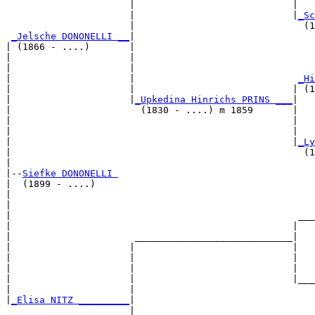
                      |                            |   
                      |                            |
_Sc
                      |                              (1
_Jelsche DONONELLI __
|

| (1866 - ....)       |

|                     |                                
|                     |                                
|                     |                             
_Hi
|                     |                            | (1
|                     |
_Upkedina Hinrichs PRINS ___
|

|                       (1830 - ....) m 1859       |

|                                                  |   
|                                                  |   
|                                                  |
_Ly
|                                                    (1
|

|--
Siefke DONONELLI 
|  (1899 - ....)

|                                                      
|                                                      
|                                                   ___
|                                                  |   
|                      ____________________________|

|                     |                            |

|                     |                            |   
|                     |                            |   
|                     |                            |___
|                     |                                
|
_Elisa NITZ _________
|

                      |
