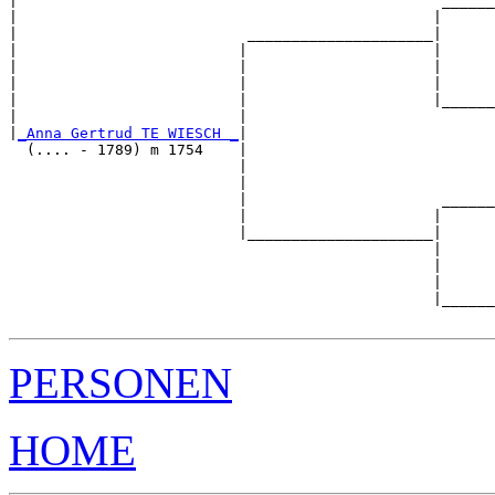
|                                                ______
|                                               |      
|                          _____________________|

|                         |                     |

|                         |                     |      
|                         |                     |      
|                         |                     |______
|                         |                            
|
_Anna Gertrud TE WIESCH _
|

  (.... - 1789) m 1754    |

                          |                            
                          |                            
                          |                      ______
                          |                     |      
                          |_____________________|

                                                |

                                                |      
                                                |      
                                                |______
PERSONEN
HOME