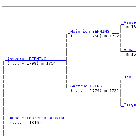
                                                       
_Assve
                                                |  m 16
_Heinrich BENNING ___
|

                          | (.... - 1758) m 1722|

                          |                     |      
                          |                     |      
                          |                     |
_Anna 
                          |                        m 16
_Assverus BERNING _______
|

| (.... - 1799) m 1754    |

|                         |                            
|                         |                            
|                         |                      
_Jan E
|                         |                     |      
|                         |
_Gertrud EVERS ______
|

|                           (.... - 1774) m 1722|

|                                               |      
|                                               |      
|                                               |
_Marga
|                                                      
|

|--
Anna Margaretha BERNING 
|  (.... - 1816)

|                                                      
|                                                      