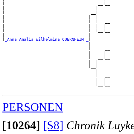
|                                       __|__

|                                      |     

|                                    __|

|                                   |  |

|                                   |  |   __

|                                   |  |  |  

|                                   |  |__|__

|                                   |        

|
_Anna Amalia Wilhelmina QUERNHEIM _
|

                                    |

                                    |      __

                                    |     |  

                                    |   __|__

                                    |  |     

                                    |__|

                                       |

                                       |   __

                                       |  |  

                                       |__|__

PERSONEN
[
10264
]
[S8]
Chronik Luyk