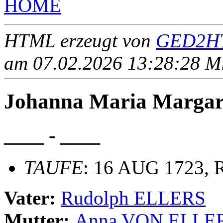
HOME
HTML erzeugt von
GED2HT
am 07.02.2026 13:28:28 Mit
Johanna Maria Marga
____ - ____
TAUFE
: 16 AUG 1723, R
Vater:
Rudolph ELLERS
Mutter:
Anna VON ELLE