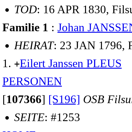
TOD
: 16 APR 1830, Fil
Familie 1
:
Johan JANSS
HEIRAT
: 23 JAN 1796, 
Eilert Janssen PLEUS
+
PERSONEN
[
107366
]
[S196]
OSB Fils
SEITE
: #1253