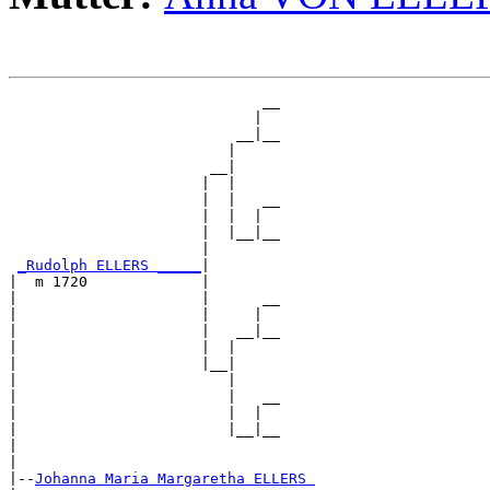
                             __

                            |  

                          __|__

                         |     

                       __|

                      |  |

                      |  |   __

                      |  |  |  

                      |  |__|__

                      |        

_Rudolph ELLERS _____
|

|  m 1720             |

|                     |      __

|                     |     |  

|                     |   __|__

|                     |  |     

|                     |__|

|                        |

|                        |   __

|                        |  |  

|                        |__|__

|                              

|

|--
Johanna Maria Margaretha ELLERS 