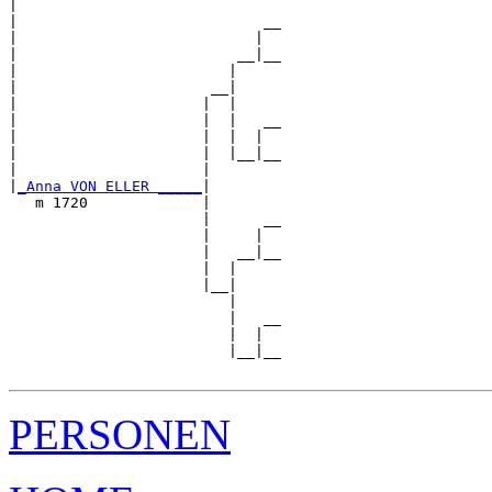
|  

|                            __

|                           |  

|                         __|__

|                        |     

|                      __|

|                     |  |

|                     |  |   __

|                     |  |  |  

|                     |  |__|__

|                     |        

|
_Anna VON ELLER _____
|

   m 1720             |

                      |      __

                      |     |  

                      |   __|__

                      |  |     

                      |__|

                         |

                         |   __

                         |  |  

                         |__|__

PERSONEN