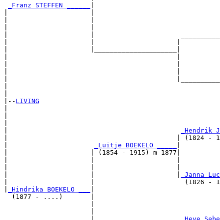
_Franz STEFFEN ______
|

|                     |

|                     |                                
|                     |                                
|                     |                      __________
|                     |                     |          
|                     |_____________________|

|                                           |

|                                           |          
|                                           |          
|                                           |__________
|                                                      
|

|--
LIVING
|  

|                                                      
|                                                      
|                                            
_Hendrik J
|                                           | (1824 - 1
|                      
_Luitje BOEKELO _____
|

|                     | (1854 - 1915) m 1877|

|                     |                     |          
|                     |                     |          
|                     |                     |
_Janna Luc
|                     |                       (1826 - 1
|
_Hindrika BOEKELO ___
|

  (1877 - ....)       |

                      |                                
                      |                                
                      |                      
_Heye Sebe