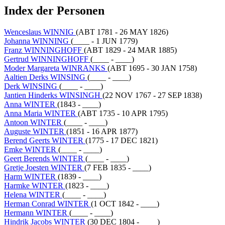
Index der Personen
Wenceslaus WINNIG
(ABT 1781 - 26 MAY 1826)
Johanna WINNING
(____ - 1 JUN 1779)
Franz WINNINGHOFF
(ABT 1829 - 24 MAR 1885)
Gertrud WINNINGHOFF
(____ - ____)
Moder Margareta WINRANKS
(ABT 1695 - 30 JAN 1758)
Aaltien Derks WINSING
(____ - ____)
Derk WINSING
(____ - ____)
Jantien Hinderks WINSINGH
(22 NOV 1767 - 27 SEP 1838)
Anna WINTER
(1843 - ____)
Anna Maria WINTER
(ABT 1735 - 10 APR 1795)
Antoon WINTER
(____ - ____)
Auguste WINTER
(1851 - 16 APR 1877)
Berend Geerts WINTER
(1775 - 17 DEC 1821)
Emke WINTER
(____ - ____)
Geert Berends WINTER
(____ - ____)
Gretje Joesten WINTER
(7 FEB 1835 - ____)
Harm WINTER
(1839 - ____)
Harmke WINTER
(1823 - ____)
Helena WINTER
(____ - ____)
Herman Conrad WINTER
(1 OCT 1842 - ____)
Hermann WINTER
(____ - ____)
Hindrik Jacobs WINTER
(30 DEC 1804 - ____)