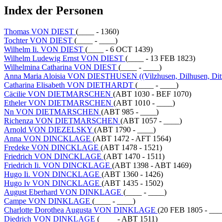
Index der Personen
Thomas VON DIEST
(____ - 1360)
Tochter VON DIEST
(____ - ____)
Wilhelm Ii. VON DIEST
(____ - 6 OCT 1439)
Wilhelm Ludewig Ernst VON DIEST
(____ - 13 FEB 1823)
Wilhelmina Catharina VON DIEST
(____ - ____)
Anna Maria Aloisia VON DIESTHUSEN ((Vilzhusen, Dilhusen, Dit
Catharina Elisabeth VON DIETHARDT
(____ - ____)
Cäcilie VON DIETMARSCHEN
(ABT 1030 - BEF 1070)
Etheler VON DIETMARSCHEN
(ABT 1010 - ____)
Nn VON DIETMARSCHEN
(ABT 985 - ____)
Richenza VON DIETMARSCHEN
(ABT 1057 - ____)
Arnold VON DIEZELSKY
(ABT 1790 - ____)
Anna VON DINCKLAGE
(ABT 1472 - AFT 1564)
Fredeke VON DINCKLAGE
(ABT 1478 - 1521)
Friedrich VON DINCKLAGE
(ABT 1470 - 1511)
Friedrich Ii. VON DINCKLAGE
(ABT 1398 - ABT 1469)
Hugo Ii. VON DINCKLAGE
(ABT 1360 - 1426)
Hugo Iv VON DINCKLAGE
(ABT 1435 - 1502)
August Eberhard VON DINKLAGE
(____ - ____)
Campe VON DINKLAGE
(____ - ____)
Charlotte Dorothea Augusta VON DINKLAGE
(20 FEB 1805 - ___
Diedrich VON DINKLAGE
(____ - ABT 1511)