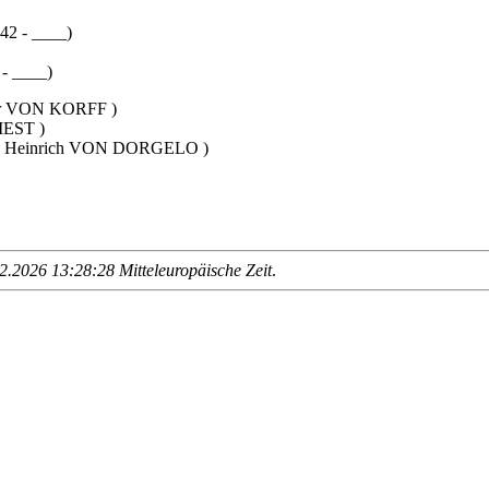
42 - ____)
- ____)
or VON KORFF )
IEST )
- Heinrich VON DORGELO )
.2026 13:28:28 Mitteleuropäische Zeit
.