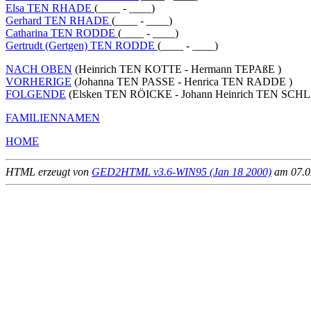
Elsa TEN RHADE
(____ - ____)
Gerhard TEN RHADE
(____ - ____)
Catharina TEN RODDE
(____ - ____)
Gertrudt (Gertgen) TEN RODDE
(____ - ____)
NACH OBEN
(Heinrich TEN KOTTE - Hermann TEPAßE )
VORHERIGE
(Johanna TEN PASSE - Henrica TEN RADDE )
FOLGENDE
(Elsken TEN RÖICKE - Johann Heinrich TEN SCH
FAMILIENNAMEN
HOME
HTML erzeugt von
GED2HTML v3.6-WIN95 (Jan 18 2000)
am 07.02