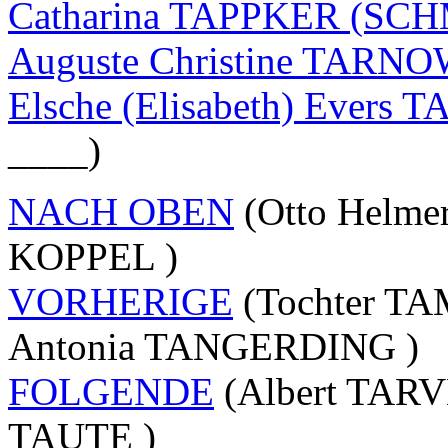
Catharina TAPPKER (SC
Auguste Christine TAR
Elsche (Elisabeth) Evers 
____)
NACH OBEN
(Otto Helme
KOPPEL )
VORHERIGE
(Tochter TA
Antonia TANGERDING )
FOLGENDE
(Albert TARV
TAUTE )