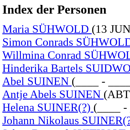
Index der Personen
Maria SÜHWOLD
(13 JUN
Simon Conrads SÜHWOL
Willmina Conrad SÜHW
Hinderika Bartels SUID
Abel SUINEN
(____ - ___
Antje Abels SUINEN
(ABT 
Helena SUINER(?)
(____ -
Johann Nikolaus SUINER(