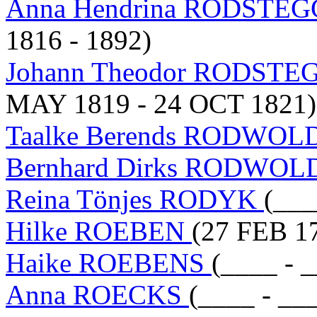
Anna Hendrina RODST
1816 - 1892)
Johann Theodor RODS
MAY 1819 - 24 OCT 1821)
Taalke Berends RODWOL
Bernhard Dirks RODWO
Reina Tönjes RODYK
(___
Hilke ROEBEN
(27 FEB 1
Haike ROEBENS
(____ - 
Anna ROECKS
(____ - __