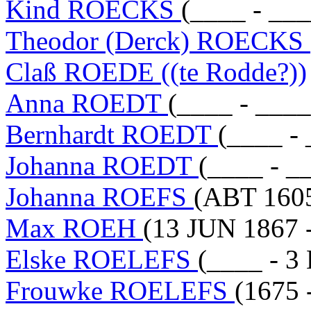
Kind ROECKS
(____ - ___
Theodor (Derck) ROECKS
Claß ROEDE ((te Rodde?))
Anna ROEDT
(____ - ____
Bernhardt ROEDT
(____ -
Johanna ROEDT
(____ - _
Johanna ROEFS
(ABT 1605
Max ROEH
(13 JUN 1867 
Elske ROELEFS
(____ - 3
Frouwke ROELEFS
(1675 