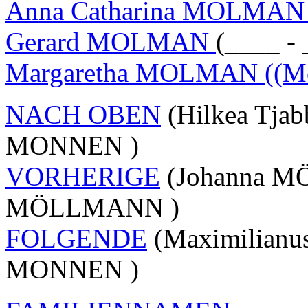
Anna Catharina MOLMA
Gerard MOLMAN
(____ -
Margaretha MOLMAN ((Mo
NACH OBEN
(Hilkea Tj
MONNEN )
VORHERIGE
(Johanna M
MÖLLMANN )
FOLGENDE
(Maximilian
MONNEN )