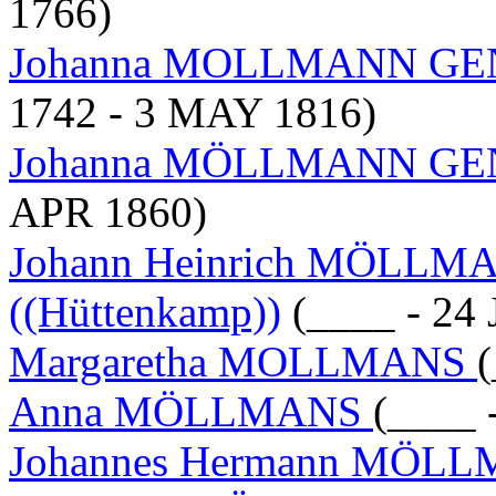
1766)
Johanna MOLLMANN GE
1742 - 3 MAY 1816)
Johanna MÖLLMANN GE
APR 1860)
Johann Heinrich MÖLL
((Hüttenkamp))
(____ - 24
Margaretha MOLLMANS
(
Anna MÖLLMANS
(____ 
Johannes Hermann MÖL