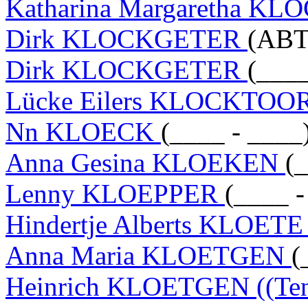
Katharina Margaretha 
Dirk KLOCKGETER
(ABT
Dirk KLOCKGETER
(___
Lücke Eilers KLOCKTO
Nn KLOECK
(____ - ____
Anna Gesina KLOEKEN
(
Lenny KLOEPPER
(____ -
Hindertje Alberts KLOET
Anna Maria KLOETGEN
(
Heinrich KLOETGEN ((Ten C