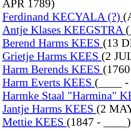
APR 1789)
Ferdinand KECYALA (?)
(
Antje Klases KEEGSTRA
(
Berend Harms KEES
(13 D
Grietje Harms KEES
(2 JU
Harm Berends KEES
(1760
Harm Everts KEES
(____ -
Harmke Staal "Harmina" 
Jantje Harms KEES
(2 MAY
Mettie KEES
(1847 - ____)