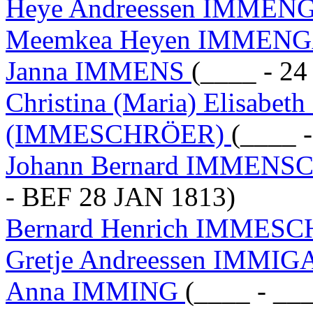
Heye Andreessen IMMEN
Meemkea Heyen IMMEN
Janna IMMENS
(____ - 2
Christina (Maria) Elisa
(IMMESCHRÖER)
(____ 
Johann Bernard IMMEN
- BEF 28 JAN 1813)
Bernard Henrich IMME
Gretje Andreessen IMMIG
Anna IMMING
(____ - __