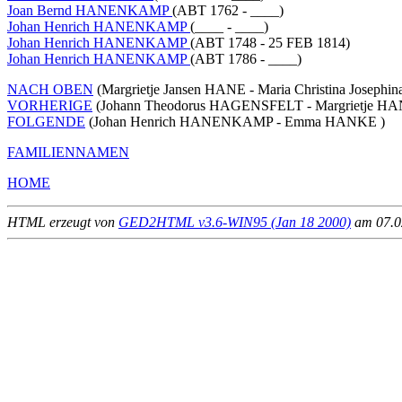
Joan Bernd HANENKAMP
(ABT 1762 - ____)
Johan Henrich HANENKAMP
(____ - ____)
Johan Henrich HANENKAMP
(ABT 1748 - 25 FEB 1814)
Johan Henrich HANENKAMP
(ABT 1786 - ____)
NACH OBEN
(Margrietje Jansen HANE - Maria Christina Joseph
VORHERIGE
(Johann Theodorus HAGENSFELT - Margrietje HA
FOLGENDE
(Johan Henrich HANENKAMP - Emma HANKE )
FAMILIENNAMEN
HOME
HTML erzeugt von
GED2HTML v3.6-WIN95 (Jan 18 2000)
am 07.02