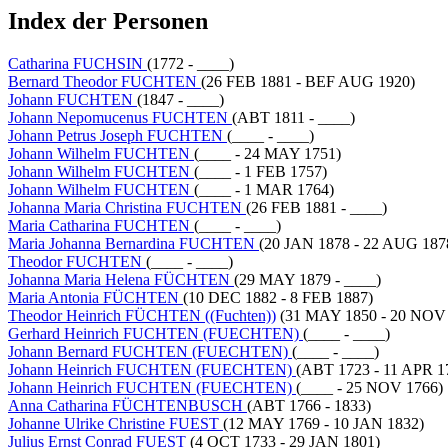
Index der Personen
Catharina FUCHSIN
(1772 - ____)
Bernard Theodor FUCHTEN
(26 FEB 1881 - BEF AUG 1920)
Johann FUCHTEN
(1847 - ____)
Johann Nepomucenus FUCHTEN
(ABT 1811 - ____)
Johann Petrus Joseph FUCHTEN
(____ - ____)
Johann Wilhelm FUCHTEN
(____ - 24 MAY 1751)
Johann Wilhelm FUCHTEN
(____ - 1 FEB 1757)
Johann Wilhelm FUCHTEN
(____ - 1 MAR 1764)
Johanna Maria Christina FUCHTEN
(26 FEB 1881 - ____)
Maria Catharina FUCHTEN
(____ - ____)
Maria Johanna Bernardina FUCHTEN
(20 JAN 1878 - 22 AUG 187
Theodor FUCHTEN
(____ - ____)
Johanna Maria Helena FÜCHTEN
(29 MAY 1879 - ____)
Maria Antonia FÜCHTEN
(10 DEC 1882 - 8 FEB 1887)
Theodor Heinrich FÜCHTEN ((Fuchten))
(31 MAY 1850 - 20 NOV 
Gerhard Heinrich FUCHTEN (FUECHTEN)
(____ - ____)
Johann Bernard FUCHTEN (FUECHTEN)
(____ - ____)
Johann Heinrich FUCHTEN (FUECHTEN)
(ABT 1723 - 11 APR 1
Johann Heinrich FUCHTEN (FUECHTEN)
(____ - 25 NOV 1766)
Anna Catharina FÜCHTENBUSCH
(ABT 1766 - 1833)
Johanne Ulrike Christine FUEST
(12 MAY 1769 - 10 JAN 1832)
Julius Ernst Conrad FUEST
(4 OCT 1733 - 29 JAN 1801)