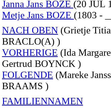
Janna Jans BOZE
(20 JUL 
Metje Jans BOZE
(1803 - 
NACH OBEN
(Grietje Tit
BRACLO(A) )
VORHERIGE
(Ida Margar
Gertrud BOYNCK )
FOLGENDE
(Mareke Jans
BRAAMS )
FAMILIENNAMEN