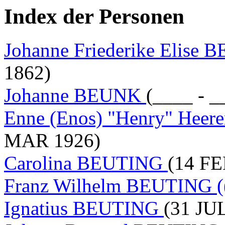
Index der Personen
Johanne Friederike Elise
1862)
Johanne BEUNK
(____ - _
Enne (Enos) "Henry" Hee
MAR 1926)
Carolina BEUTING
(14 FE
Franz Wilhelm BEUTING ((
Ignatius BEUTING
(31 JUL