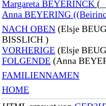
Margareta BEYERINCK
(_
Anna BEYERING ((Beirinc
NACH OBEN
(Elsje BEUGE
BISSLICH )
VORHERIGE
(Elsje BEUG
FOLGENDE
(Anna BEYER
FAMILIENNAMEN
HOME