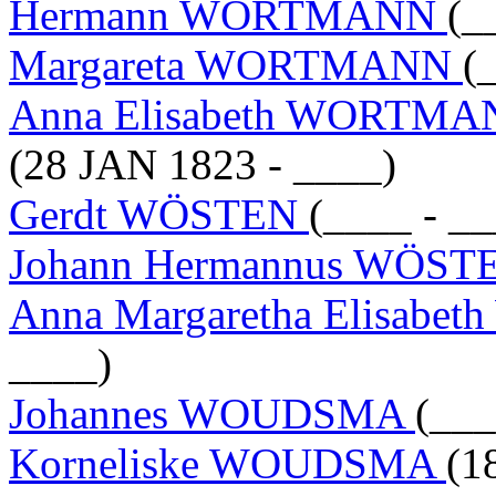
Hermann WORTMANN
(_
Margareta WORTMANN
(
Anna Elisabeth WORTM
(28 JAN 1823 - ____)
Gerdt WÖSTEN
(____ - __
Johann Hermannus WÖS
Anna Margaretha Elisab
____)
Johannes WOUDSMA
(___
Korneliske WOUDSMA
(1