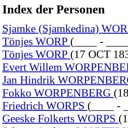
Index der Personen
Sjamke (Sjamkedina) WO
Tönjes WORP
(____ - ___
Tönjes WORP
(17 OCT 183
Evert Willem WORPENB
Jan Hindrik WORPENBE
Fokko WORPENBERG
(1
Friedrich WORPS
(____ - 
Geeske Folkerts WORPS
(