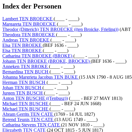
Index der Personen
Lambert TEN BROECKE
(____ - ____)
Margareta TEN BROECKE
(____ - ____)
Theodor (Ditterich) TEN BROECKE ((ten Broicke, Frieling))
(ABT 
Theodora TEN BROECKE
(____ - ____)
Andreas TEN BROEKE
(____ - ____)
Elsa TEN BROEKE
(BEF 1636 - ____)
Elsa TEN BROEKE
(____ - ____)
Catharina TEN BROEKE (BROKE)
(____ - ____)
Johann TEN BROEKE (BROKE, BROCKE)
(BEF 1636 - ____)
Anneken TEN BROKE
(____ - ____)
Bernardina TEN BUCH
(____ - ____)
Johanna Margrieta Jacobus TEN BUKE
(15 JAN 1790 - 8 AUG 185
Herman TEN BUSCH
(____ - ____)
Johan TEN BUSCH
(____ - ____)
Jurgen TEN BUSCH
(____ - ____)
Anton TEN BUSCHE ((Tenbusz))
(____ - BEF 27 MAY 1813)
Michael TEN BUSCHE
(____ - BEF 24 JUN 1668)
Michael TEN BUSCHE
(____ - ____)
Abram Gerrits TEN CATE
(1769 - 14 JUL 1827)
Berend Teunis TEN CATE
(13 AUG 1749 - ____)
Catharina Stevens TEN CATE
(21 NOV 1810 - ____)
Eliezabeth TEN CATE
(24 OCT 1815 - 5 JUN 1817)