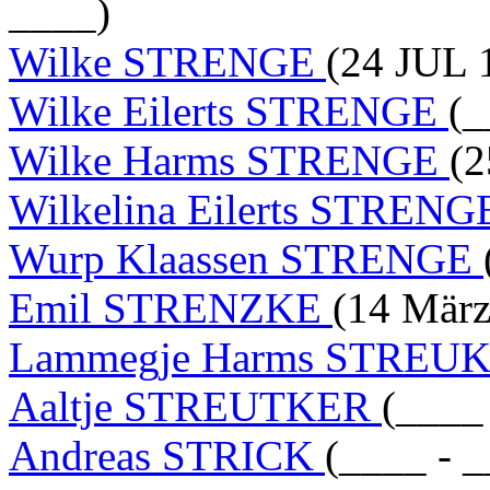
____)
Wilke STRENGE
(24 JUL 
Wilke Eilerts STRENGE
(_
Wilke Harms STRENGE
(2
Wilkelina Eilerts STREN
Wurp Klaassen STRENGE
Emil STRENZKE
(14 März
Lammegje Harms STREU
Aaltje STREUTKER
(____
Andreas STRICK
(____ - 