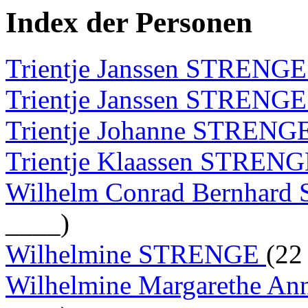
Index der Personen
Trientje Janssen STRENG
Trientje Janssen STRENG
Trientje Johanne STRENG
Trientje Klaassen STREN
Wilhelm Conrad Bernhar
____)
Wilhelmine STRENGE
(22
Wilhelmine Margarethe A