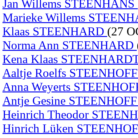
Jan Willems STEENHANS
Marieke Willems STEEN
Klaas STEENHARD
(27 O
Norma Ann STEENHARD
Kena Klaas STEENHARD
Aaltje Roelfs STEENHOF
Anna Weyerts STEENHO
Antje Gesine STEENHOF
Heinrich Theodor STEE
Hinrich Lüken STEENHO