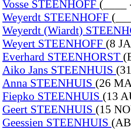
Vosse STEENHOFF
(____ 
Weyerdt STEENHOFF
(__
Weyerdt (Wiardt) STEEN
Weyert STEENHOFF
(8 J
Everhard STEENHORST
(
Aiko Jans STEENHUIS
(3
Anna STEENHUIS
(26 MA
Fiepko STEENHUIS
(13 A
Geert STEENHUIS
(15 NO
Geessien STEENHUIS
(AB