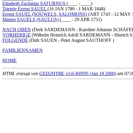
Elisabeth Zacharias SATURNUS
(____ - ____)
Trientje Eernst SAUEL
(16 JAN 1789 - 1 MAR 1848)
Eernst SAUEL (SOUWELS, SALOMONS)
(ABT 1743 - 12 MAY 
Marten SAUELS (SAULUS)
(____ - 29 APR 1751)
NACH OBEN
(Derk SARDEMANN - Karoline Johanne SCHÄFER
VORHERIGE
(Wilhelm Heinrich Adolf SARDEMANN - Hinrich S
FOLGENDE
(Dirk SAUEN - Peter August SAUTHOFF )
FAMILIENNAMEN
HOME
HTML erzeugt von
GED2HTML v3.6-WIN95 (Jan 18 2000)
am 07.02