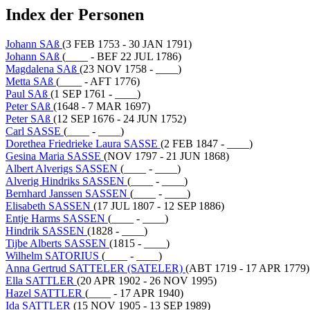
Index der Personen
Johann SAß
(3 FEB 1753 - 30 JAN 1791)
Johann SAß
(____ - BEF 22 JUL 1786)
Magdalena SAß
(23 NOV 1758 - ____)
Metta SAß
(____ - AFT 1776)
Paul SAß
(1 SEP 1761 - ____)
Peter SAß
(1648 - 7 MAR 1697)
Peter SAß
(12 SEP 1676 - 24 JUN 1752)
Carl SASSE
(____ - ____)
Dorethea Friedrieke Laura SASSE
(2 FEB 1847 - ____)
Gesina Maria SASSE
(NOV 1797 - 21 JUN 1868)
Albert Alverigs SASSEN
(____ - ____)
Alverig Hindriks SASSEN
(____ - ____)
Bernhard Janssen SASSEN
(____ - ____)
Elisabeth SASSEN
(17 JUL 1807 - 12 SEP 1886)
Entje Harms SASSEN
(____ - ____)
Hindrik SASSEN
(1828 - ____)
Tijbe Alberts SASSEN
(1815 - ____)
Wilhelm SATORIUS
(____ - ____)
Anna Gertrud SATTELER (SATELER)
(ABT 1719 - 17 APR 1779)
Ella SATTLER
(20 APR 1902 - 26 NOV 1995)
Hazel SATTLER
(____ - 17 APR 1940)
Ida SATTLER
(15 NOV 1905 - 13 SEP 1989)