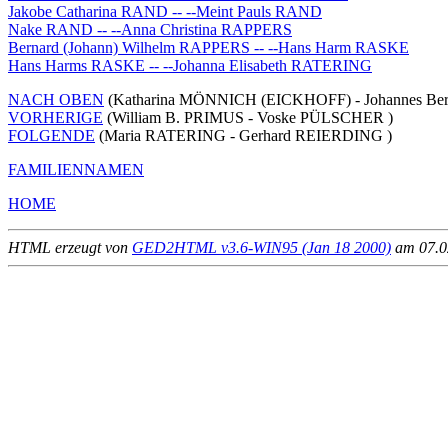
Jakobe Catharina RAND -- --Meint Pauls RAND
Nake RAND -- --Anna Christina RAPPERS
Bernard (Johann) Wilhelm RAPPERS -- --Hans Harm RASKE
Hans Harms RASKE -- --Johanna Elisabeth RATERING
NACH OBEN
(Katharina MÖNNICH (EICKHOFF) - Johannes Be
VORHERIGE
(William B. PRIMUS - Voske PÜLSCHER )
FOLGENDE
(Maria RATERING - Gerhard REIERDING )
FAMILIENNAMEN
HOME
HTML erzeugt von
GED2HTML v3.6-WIN95 (Jan 18 2000)
am 07.02