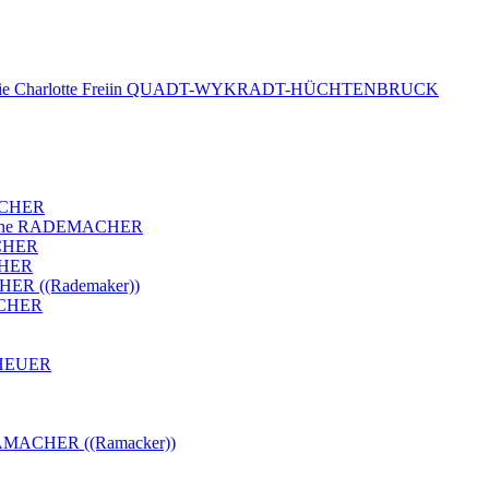
phie Charlotte Freiin QUADT-WYKRADT-HÜCHTENBRUCK
MACHER
uliane RADEMACHER
ACHER
CHER
ER ((Rademaker))
ACHER
DHEUER
 RAMACHER ((Ramacker))