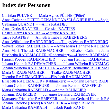
Index der Personen
Christian PULVER -- --Maria Agnes PÜTHE ((Püte))
Anna Catharina PÜTTE GENANNT VAßELS-NIEHUES -- --So
Catharina QUANDT -- --Anna RAATJES
Anna Derks RAATJES -- --Geesjen RAATJES
Gesien Harms RAATJES -- --Stijntje RAATJES
Taatje RAATJES -- --Almuth Elisabeth RABENBERG
Anna Wilhelmine RABENBERG -- --Tönjes Weiers RABENBERG
Weyert Tönjes RABENBERG -- --Anna Maria Henriette RADE
Anna Maria Theresia RADEMACHER -- --Elisabeth Catharina J
Elisabetha RADEMACHER ((Rademaker))-- --Hinderk RADEM
Hinrich Poppen RADEMACHER -- --Johann Heinrich RADEMA
Johann Heinrich RADEMACHER -- --Johann Wilhelm RADEMACH
Johann Wilhelm RADEMACHER -- --Maria Bernardina RADEM
Maria C. RADEMACHER -- --Taalke RADEMACHER
Theodor RADEMACHER -- --Elisabeth RADEMAKER
Elisabeth RADEMAKER ((Rahhmakers))-- --Johann Bernard RA
Johann Gerhard RADHEUER -- --Johann Bernard RAESFELD
Maria Catharina RAESFELD -- --Anton RAHMEIER
Johanna RAHMEIER -- --Johannes Bernhard RAHMEYER
Margarete Friederike RAHMEYER -- --Johann Gerhard Heinrich
Johann Theodor (Derck) RAMACHER -- --Jürgen RAMPE
Maria Catharina RAMRATH -- --Jakob Pauls RAND