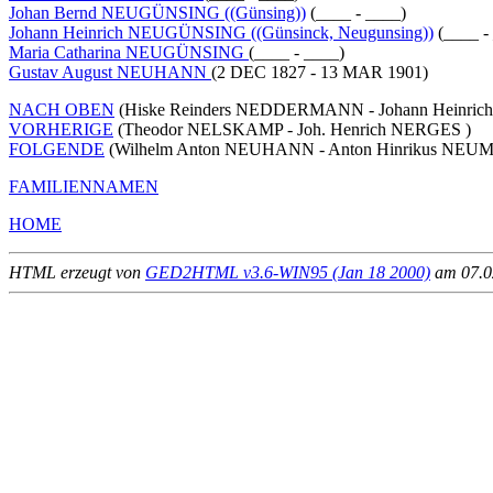
Johan Bernd NEUGÜNSING ((Günsing))
(____ - ____)
Johann Heinrich NEUGÜNSING ((Günsinck, Neugunsing))
(____ -
Maria Catharina NEUGÜNSING
(____ - ____)
Gustav August NEUHANN
(2 DEC 1827 - 13 MAR 1901)
NACH OBEN
(Hiske Reinders NEDDERMANN - Johann Heinric
VORHERIGE
(Theodor NELSKAMP - Joh. Henrich NERGES )
FOLGENDE
(Wilhelm Anton NEUHANN - Anton Hinrikus NEU
FAMILIENNAMEN
HOME
HTML erzeugt von
GED2HTML v3.6-WIN95 (Jan 18 2000)
am 07.02