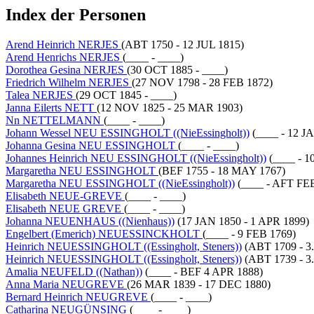
Index der Personen
Arend Heinrich NERJES
(ABT 1750 - 12 JUL 1815)
Arend Henrichs NERJES
(____ - ____)
Dorothea Gesina NERJES
(30 OCT 1885 - ____)
Friedrich Wilhelm NERJES
(27 NOV 1798 - 28 FEB 1872)
Talea NERJES
(29 OCT 1845 - ____)
Janna Eilerts NETT
(12 NOV 1825 - 25 MAR 1903)
Nn NETTELMANN
(____ - ____)
Johann Wessel NEU ESSINGHOLT ((NieEssingholt))
(____ - 12 J
Johanna Gesina NEU ESSINGHOLT
(____ - ____)
Johannes Heinrich NEU ESSINGHOLT ((NieEssingholt))
(____ - 1
Margaretha NEU ESSINGHOLT
(BEF 1755 - 18 MAY 1767)
Margaretha NEU ESSINGHOLT ((NieEssingholt))
(____ - AFT FE
Elisabeth NEUE-GREVE
(____ - ____)
Elisabeth NEUE GREVE
(____ - ____)
Johanna NEUENHAUS ((Nienhaus))
(17 JAN 1850 - 1 APR 1899)
Engelbert (Emerich) NEUESSINCKHOLT
(____ - 9 FEB 1769)
Heinrich NEUESSINGHOLT ((Essingholt, Steners))
(ABT 1709 - 3.
Heinrich NEUESSINGHOLT ((Essingholt, Steners))
(ABT 1739 - 3.
Amalia NEUFELD ((Nathan))
(____ - BEF 4 APR 1888)
Anna Maria NEUGREVE
(26 MAR 1839 - 17 DEC 1880)
Bernard Heinrich NEUGREVE
(____ - ____)
Catharina NEUGÜNSING
(____ - ____)