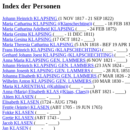
Index der Personen
Johann Heinrich KLAPSING
(1 NOV 1817 - 21 SEP 1822)
Maria Catharina KLAPSING ((Klapschechting))
(____ - 18 FEB 183
Maria Catharina Adelheid KLAPSING
(____ - 24 FEB 1875)
Maria Gesina KLAPSING
(____ - 11 DEC 1811)
Maria Gesina KLAPSING
(17 OCT 1812 - ____)
Maria Theresia Catharina KLAPSING
(5 JAN 1818 - BEF 19 APR 
Frans Heinrich KLAPSING (KLAPSCHECHTING)
(____ - ____)
Gerhard Johann Joest KLAPSING (KLAPSCHECHTING)
(____ -
Anna Maria KLAPSING GEN. LAMMERS
(6 NOV 1821 - ____)
Johann Heinrich KLAPSING GEN. LAMMERS
(23 JAN 1824 - __
Johann Joseph KLAPSING GEN. LAMMERS
(____ - 28 JUL 1851
Johanna Elisabeth KLAPSING GEN. LAMMERS
(7 MAR 1826 - 
Wilhelm Anton KLAPSING GEN. LAMMERS
(10 MAR 1830 - __
Maria KLARENTHAL ((Kuhling))
(____ - ____)
Anna (Maria) Elisabeth KLAS ((Klaas, Claes))
(ABT 1821 - ____)
Altien KLASEN
(____ - ____)
Elisabeth KLASEN
(1724 - AUG 1794)
Fentje (Jeintje) KLASEN
(ABT 1705 - 19 JUN 1765)
Fokke KLASEN
(____ - ____)
Gretie KLASEN
(ABT 1743 - ____)
Jacob KLASEN
(____ - ____)
Jan KLASEN
(____ - ____)