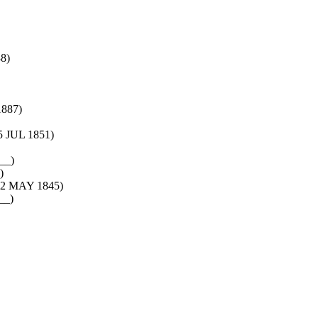
8)
1887)
 5 JUL 1851)
__)
)
22 MAY 1845)
__)