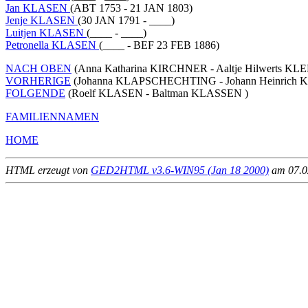
Jan KLASEN
(ABT 1753 - 21 JAN 1803)
Jenje KLASEN
(30 JAN 1791 - ____)
Luitjen KLASEN
(____ - ____)
Petronella KLASEN
(____ - BEF 23 FEB 1886)
NACH OBEN
(Anna Katharina KIRCHNER - Aaltje Hilwerts KLE
VORHERIGE
(Johanna KLAPSCHECHTING - Johann Heinrich 
FOLGENDE
(Roelf KLASEN - Baltman KLASSEN )
FAMILIENNAMEN
HOME
HTML erzeugt von
GED2HTML v3.6-WIN95 (Jan 18 2000)
am 07.02