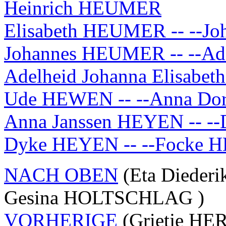
Heinrich HEUMER
Elisabeth HEUMER -- --J
Johannes HEUMER -- --A
Adelheid Johanna Elisab
Ude HEWEN -- --Anna Do
Anna Janssen HEYEN -- -
Dyke HEYEN -- --Focke 
NACH OBEN
(Eta Dieder
Gesina HOLTSCHLAG )
VORHERIGE
(Grietje HER