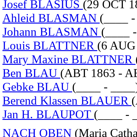
Josef BLÄSIUS
(29 OCT 1
Ahleid BLASMAN
(____ 
Johann BLASMAN
(____ 
Louis BLATTNER
(6 AUG 
Mary Maxine BLATTNER
Ben BLAU
(ABT 1863 - A
Gebke BLAU
(____ - ____
Berend Klassen BLAUER
Jan H. BLAUPOT
(____ - 
NACH OBEN
(Maria Catha