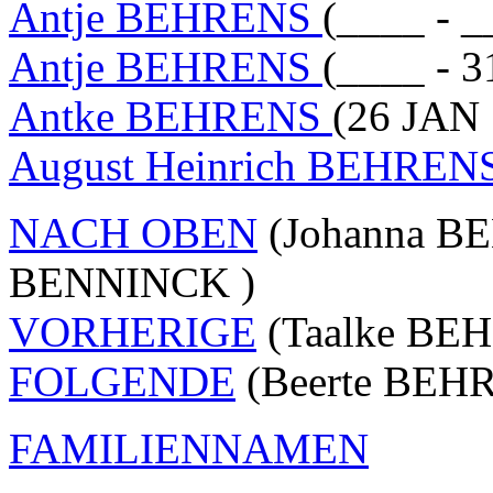
Antje BEHRENS
(____ - _
Antje BEHRENS
(____ - 
Antke BEHRENS
(26 JAN
August Heinrich BEHREN
NACH OBEN
(Johanna BE
BENNINCK )
VORHERIGE
(Taalke BE
FOLGENDE
(Beerte BEH
FAMILIENNAMEN