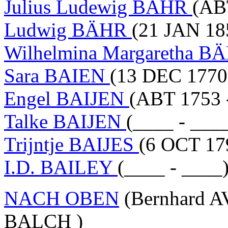
Julius Ludewig BÄHR
(AB
Ludwig BÄHR
(21 JAN 18
Wilhelmina Margaretha 
Sara BAIEN
(13 DEC 1770
Engel BAIJEN
(ABT 1753 
Talke BAIJEN
(____ - ___
Trijntje BAIJES
(6 OCT 17
I.D. BAILEY
(____ - ____
NACH OBEN
(Bernhard A
BALCH )