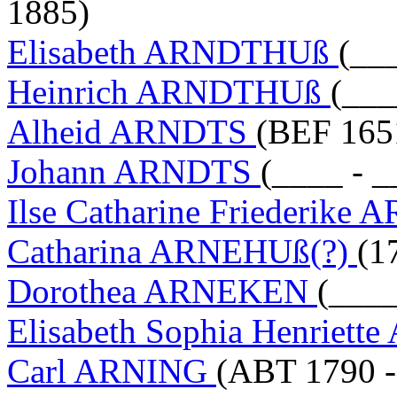
1885)
Elisabeth ARNDTHUß
(__
Heinrich ARNDTHUß
(___
Alheid ARNDTS
(BEF 165
Johann ARNDTS
(____ - _
Ilse Catharine Friederik
Catharina ARNEHUß(?)
(1
Dorothea ARNEKEN
(____
Elisabeth Sophia Henrie
Carl ARNING
(ABT 1790 -