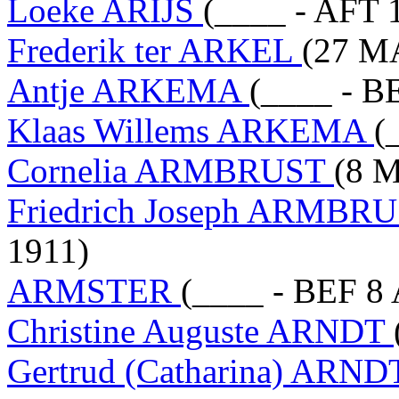
Loeke ARIJS
(____ - AFT 
Frederik ter ARKEL
(27 M
Antje ARKEMA
(____ - B
Klaas Willems ARKEMA
(
Cornelia ARMBRUST
(8 
Friedrich Joseph ARMBR
1911)
ARMSTER
(____ - BEF 8
Christine Auguste ARNDT
Gertrud (Catharina) ARN