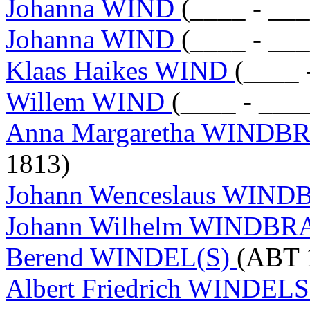
Johanna WIND
(____ - ___
Johanna WIND
(____ - ___
Klaas Haikes WIND
(____ 
Willem WIND
(____ - ___
Anna Margaretha WIND
1813)
Johann Wenceslaus WI
Johann Wilhelm WINDB
Berend WINDEL(S)
(ABT 
Albert Friedrich WINDEL