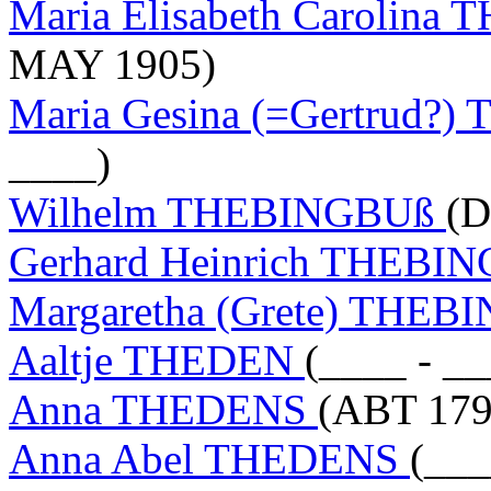
Maria Elisabeth Carolin
MAY 1905)
Maria Gesina (=Gertrud
____)
Wilhelm THEBINGBUß
(D
Gerhard Heinrich THE
Margaretha (Grete) THE
Aaltje THEDEN
(____ - __
Anna THEDENS
(ABT 179
Anna Abel THEDENS
(___