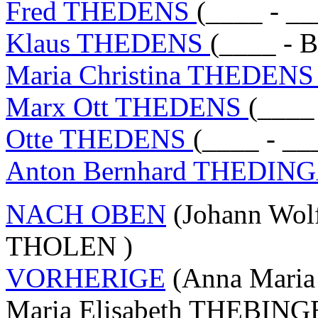
Fred THEDENS
(____ - __
Klaus THEDENS
(____ - 
Maria Christina THEDEN
Marx Ott THEDENS
(____
Otte THEDENS
(____ - __
Anton Bernhard THEDIN
NACH OBEN
(Johann Wol
THOLEN )
VORHERIGE
(Anna Maria
Maria Elisabeth THEBIN