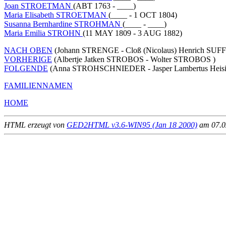
Joan STROETMAN
(ABT 1763 - ____)
Maria Elisabeth STROETMAN
(____ - 1 OCT 1804)
Susanna Bernhardine STROHMAN
(____ - ____)
Maria Emilia STROHN
(11 MAY 1809 - 3 AUG 1882)
NACH OBEN
(Johann STRENGE - Cloß (Nicolaus) Henrich SUF
VORHERIGE
(Albertje Jatken STROBOS - Wolter STROBOS )
FOLGENDE
(Anna STROHSCHNIEDER - Jasper Lambertus Hei
FAMILIENNAMEN
HOME
HTML erzeugt von
GED2HTML v3.6-WIN95 (Jan 18 2000)
am 07.02