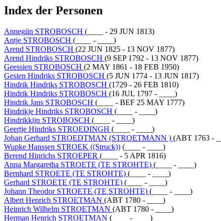
Index der Personen
Annegiin STROBOSCH
(____ - 29 JUN 1813)
Antje STROBOSCH
(____ - ____)
Arend STROBOSCH
(22 JUN 1825 - 13 NOV 1877)
Arend Hindriks STROBOSCH
(9 SEP 1792 - 13 NOV 1877)
Geessien STROBOSCH
(2 MAY 1861 - 18 FEB 1950)
Gesien Hindriks STROBOSCH
(5 JUN 1774 - 13 JUN 1817)
Hindrik Hindriks STROBOSCH
(1729 - 26 FEB 1810)
Hindrik Hindriks STROBOSCH
(16 JUL 1797 - ____)
Hindrik Jans STROBOSCH
(____ - BEF 25 MAY 1777)
Hindrikje Hindriks STROBOSCH
(____ - ____)
Hindrikkijn STROBOSCH
(____ - ____)
Geertje Hindriks STROEDINGH
(____ - ____)
Johan Gerhard STROEDTMAN (STROETMANN )
(ABT 1763 - _
Wupke Hanssen STROEK ((Struck))
(____ - ____)
Berend Hinrichs STROEPER
(____ - 5 APR 1816)
Anna Margaretha STROETE (TE STROHTE)
(____ - ____)
Bernhard STROETE (TE STROHTE)
(____ - ____)
Gerhard STROETE (TE STROHTE)
(____ - ____)
Johann Theodor STROETE (TE STROHTE)
(____ - ____)
Albert Henrich STROETMAN
(ABT 1780 - ____)
Heinrich Wilhelm STROETMAN
(ABT 1780 - ____)
Herman Henrich STROETMAN
(____ - ____)