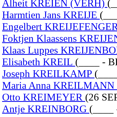
Alheit KREIEN (VERH)
(_
Harmtien Jans KREIJE
(__
Engelbert KREIJEFENGE
Foktjen Klaassens KREI
Klaas Luppes KREIJENB
Elisabeth KREIL
(____ - 
Joseph KREILKAMP
(____
Maria Anna KREILMANN
Otto KREIMEYER
(26 SE
Antje KREINBORG
(____ 