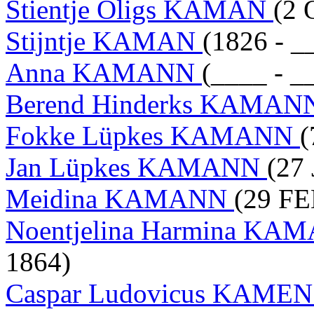
Stientje Oligs KAMAN
(2 
Stijntje KAMAN
(1826 - _
Anna KAMANN
(____ - _
Berend Hinderks KAMA
Fokke Lüpkes KAMANN
(
Jan Lüpkes KAMANN
(27
Meidina KAMANN
(29 FE
Noentjelina Harmina K
1864)
Caspar Ludovicus KAME