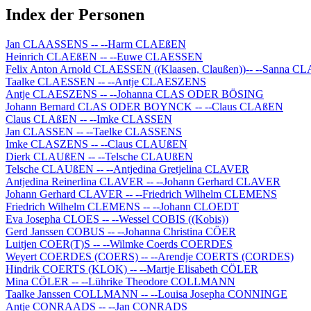
Index der Personen
Jan CLAASSENS -- --Harm CLAEßEN
Heinrich CLAEßEN -- --Euwe CLAESSEN
Felix Anton Arnold CLAESSEN ((Klaasen, Claußen))-- --Sanna 
Taalke CLAESSEN -- --Antje CLAESZENS
Antje CLAESZENS -- --Johanna CLAS ODER BÖSING
Johann Bernard CLAS ODER BOYNCK -- --Claus CLAßEN
Claus CLAßEN -- --Imke CLASSEN
Jan CLASSEN -- --Taelke CLASSENS
Imke CLASZENS -- --Claus CLAUßEN
Dierk CLAUßEN -- --Telsche CLAUßEN
Telsche CLAUßEN -- --Antjedina Gretjelina CLAVER
Antjedina Reinerlina CLAVER -- --Johann Gerhard CLAVER
Johann Gerhard CLAVER -- --Friedrich Wilhelm CLEMENS
Friedrich Wilhelm CLEMENS -- --Johann CLOEDT
Eva Josepha CLOES -- --Wessel COBIS ((Kobis))
Gerd Janssen COBUS -- --Johanna Christina CÖER
Luitjen COER(T)S -- --Wilmke Coerds COERDES
Weyert COERDES (COERS) -- --Arendje COERTS (CORDES)
Hindrik COERTS (KLOK) -- --Martje Elisabeth CÖLER
Mina CÖLER -- --Lührike Theodore COLLMANN
Taalke Janssen COLLMANN -- --Louisa Josepha CONNINGE
Antje CONRAADS -- --Jan CONRADS