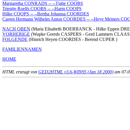
Margaretha CONRADS -- --Tjabe COOBS
Trientje Roelfs COOBS -- --Harm COOPS
Hilke COOPS -- --Bertha Johanna COORDES
Casjen Hermann Wilhelm Anton COORDES -- --Heye Meiners C
NACH OBEN
(Maria Elisabeth BOERBANCK - Hilke Eppen D
VORHERIGE
(Wupke Geerds CASPERS - Gerd Lammers CLAAS
FOLGENDE
(Hinrich Heyen COORDES - Berend CUPER )
FAMILIENNAMEN
HOME
HTML erzeugt von
GED2HTML v3.6-WIN95 (Jan 18 2000)
am 07.02