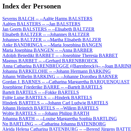
Index der Personen
Severns BALCH -- --Aaltje Harms BALSTERS
Aaltjen BALSTERS -- --Jan BALSTERS
Jan Geerts BALSTERS -- --Elisabeth BALTZER
Elisabeth BALTZER -- --Johannes BALTZER
Johannes BALTZER -- --Martha Elisabeth BALZER
Anke BANDRINGA -- --Maria Josephina BANGEN
Maria Josephina BANGEN -- --Anna BARBER
Adolph Benedikt BARBET -- --Josephine Theresia BARBET
Magnus BARBET -- --Gerhard BARENBROECK
Anna Catharina BARENBRÜGGE ((Barenbrock))-- --Joan BARIN
Johanna BARKELOHE -- --Johann Hermann BARKING
Johann Wilhelm BARKING -- --Johanne Dorothea BARNER
Gordan J. BARNES -- --Catharina Margaretha BARQUENQUAST
Josephiene Friederike BARRE -- --Bartelt BARTELS
Bartelt BARTELS -- --Fokke BARTELS
Foltje Luise BARTELS -- --Hinderk BARTELS
Hinderk BARTELS -- --Johann Carl Ludwig BARTELS
Johann Heinrich BARTELS -- --Willem BARTELS
Woltje BARTELS -- --Johann Philipp BARTH
Johanna BARTH -- --Louise Margaretha Sophia BARTLING
Nn BARTLING -- --Catharina Johanna BATENBORG
Aleida Helena Catharina BATENBURG -- --Berend Jürgens BA